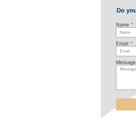
Do you
Name
Email
Message