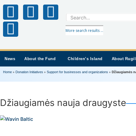
More search results ...
News
About the Fund
Children’s Island
About Rugil
»
»
»
Home
Donation Initiatives
Support for businesses and organizations
Džiaugiamės n
Džiaugiamės nauja draugyste