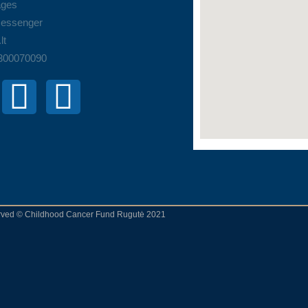
ges
essenger
lt
 300070090
erved © Childhood Cancer Fund Rugutė 2021