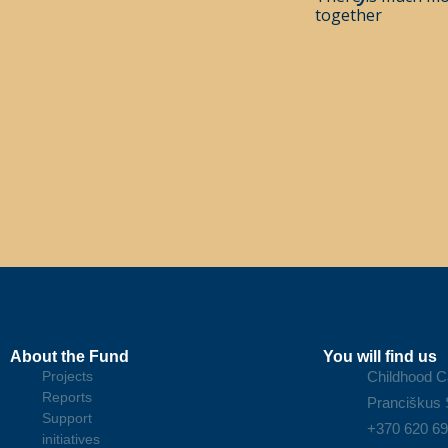
together
About the Fund
You will find us
Projects
Childhood C
Reports
Pranciškus S
Support
+370 620 6
initiatives