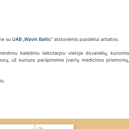
ome su
UAB „Wavin Baltic“
atstovėmis puodeliui arbatos.
ndimu kalėdiniu laikotarpiu vietoje dovanėlių, kuriomis
urų, už kuriuos parūpinsime įvairių medicinos priemonių,
is.