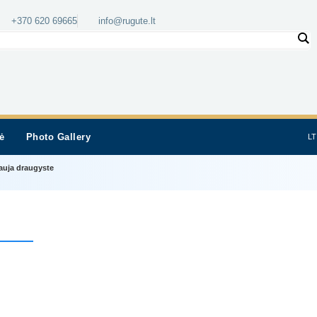
+370 620 69665
info@rugute.lt
ė
Photo Gallery
LT
auja draugyste