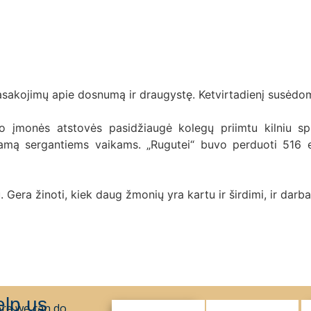
asakojimų apie dosnumą ir draugystę. Ketvirtadienį susėd
įmonės atstovės pasidžiaugė kolegų priimtu kilniu spre
ramą sergantiems vaikams. „Rugutei“ buvo perduoti 516 e
Gera žinoti, kiek daug žmonių yra kartu ir širdimi, ir darba
elp us
re we can do