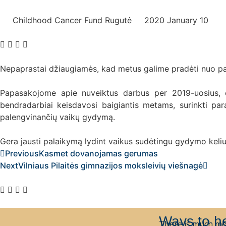
Childhood Cancer Fund Rugutė
2020 January 10
Nepaprastai džiaugiamės, kad metus galime pradėti nuo p
Papasakojome apie nuveiktus darbus per 2019-uosius, o 
bendradarbiai keisdavosi baigiantis metams, surinkti pa
palengvinančių vaikų gydymą.
Gera jausti palaikymą lydint vaikus sudėtingu gydymo keliu. 
Previous
Kasmet dovanojamas gerumas
Next
Vilniaus Pilaitės gimnazijos moksleivių viešnagė
Ways to h
There is much mo