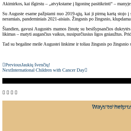
Akimirkos, kai išgirstu – „atvykstame į ligoninę pasitikrinti“ – manyje
Su Auguste esame pažįstami nuo 2019-ųjų, kai ji pirmą kartą stojo į 
neramiais, pandeminiais 2021-aisiais. Žingsnis po žingsnio, klupdama i
Šiandien, gavusi Augustės mamos žinutę su besišypsančios dukrytės nu
likimas – matyti augančius vaikus, nusipurčiusius ligos gniaužtus. Pri
Tad su begaline meile Augustei linkime ir toliau žingsnis po žingsnio st
Augustė
Augustė
Augustė
Augustė
Augustė
Augustė
Augustė
Previous
Jaukių švenčių!
Next
International Children with Cancer Day
Ways to help u
There is much more we c