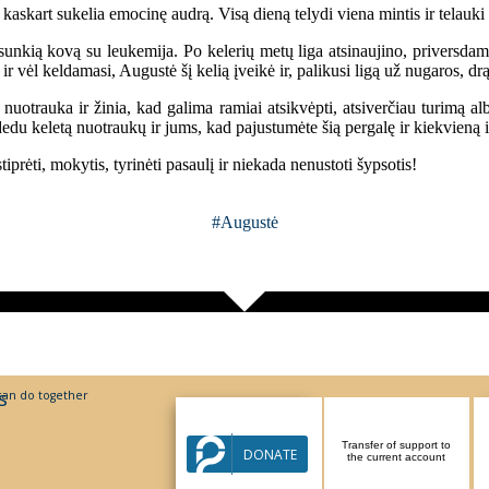
 kaskart sukelia emocinę audrą. Visą dieną telydi viena mintis ir telauki 
sunkią kovą su leukemija. Po kelerių metų liga atsinaujino, priversdam
r vėl keldamasi, Augustė šį kelią įveikė ir, palikusi ligą už nugaros, dr
otrauka ir žinia, kad galima ramiai atsikvėpti, atsiverčiau turimą al
dedu keletą nuotraukų ir jums, kad pajustumėte šią pergalę ir kiekvieną 
iprėti, mokytis, tyrinėti pasaulį ir niekada nenustoti šypsotis!
#Augustė
s
an do together
Support via Paysera
Transfer of support to
DONATE
system
the current account