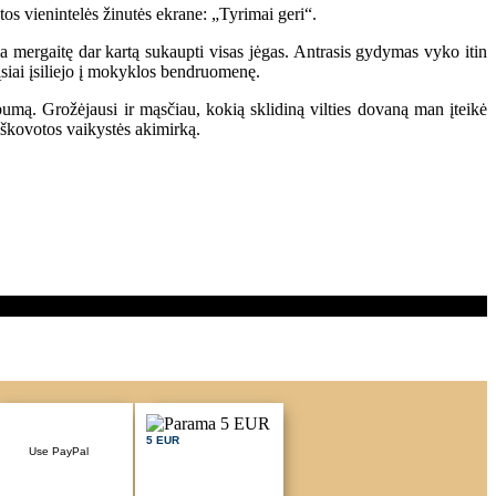
tos vienintelės žinutės ekrane: „Tyrimai geri“.
a mergaitę dar kartą sukaupti visas jėgas. Antrasis gydymas vyko itin
ąsiai įsiliejo į mokyklos bendruomenę.
bumą. Grožėjausi ir mąsčiau, kokią sklidiną vilties dovaną man įteikė
iškovotos vaikystės akimirką.
5 EUR
Use PayPal