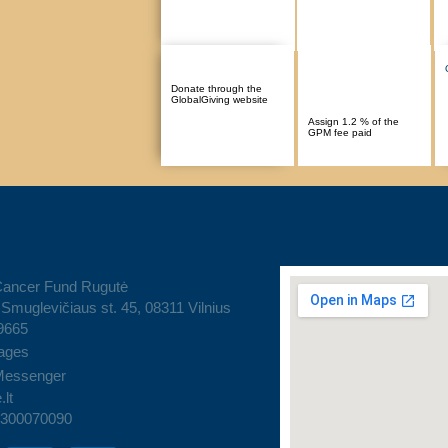
Donate through the
GlobalGiving website
Assign 1.2 % of the
GPM fee paid
Cancer Fund Rugutė
Smuglevičiaus st. 45, 08311 Vilnius
9665
ages
Messenger
.lt
 300070090