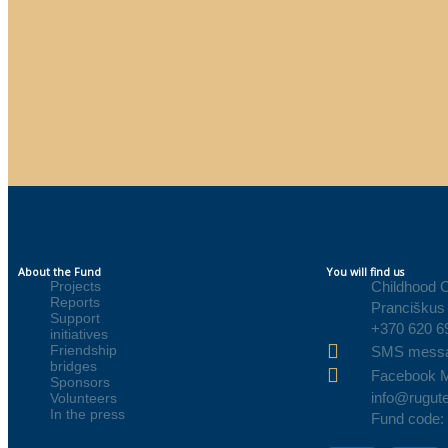
About the Fund
You will find us
Projects
Childhood 
Reports
Pranciškus 
Support
+370 620 6
initiatives
Friendship
SMS mess
bridges
Facebook 
Sponsors
info@rugute
Volunteers
In the press
Fund code: