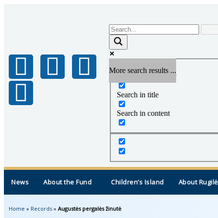
More search results ...
Exact matches only
Search in title
Search in content
News
About the Fund
Children’s Island
About Rugilė
Home
»
Records
»
Augustės pergalės žinutė